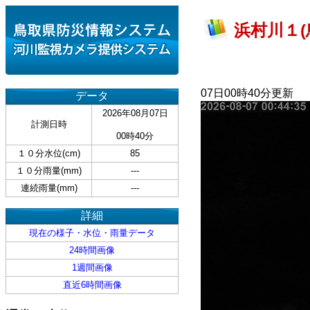
浜村川１(
07日00時40分更新
データ
2026年08月07日
計測日時
00時40分
１０分水位(cm)
85
１０分雨量(mm)
---
連続雨量(mm)
---
詳細
現在の様子・水位・雨量データ
24時間画像
1週間画像
直近6時間画像