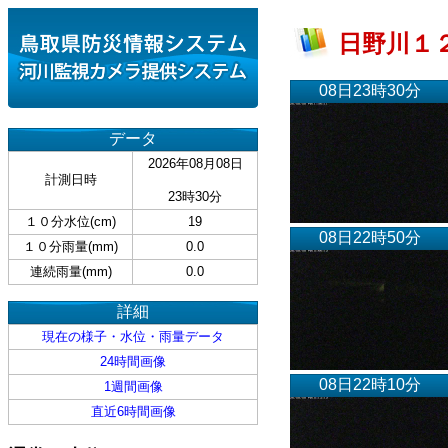
日野川１２
08日23時30分
データ
2026年08月08日
計測日時
23時30分
１０分水位(cm)
19
08日22時50分
１０分雨量(mm)
0.0
連続雨量(mm)
0.0
詳細
現在の様子・水位・雨量データ
24時間画像
08日22時10分
1週間画像
直近6時間画像