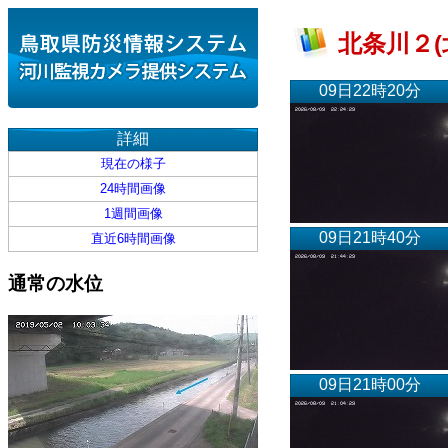
北条川２(
09日22時20分
詳細
現在の様子
24時間画像
1週間画像
09日21時40分
直近6時間画像
通常の水位
09日21時00分