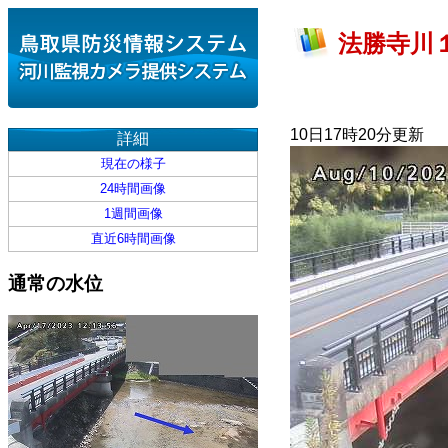
法勝寺川１
10日17時20分更新
詳細
現在の様子
24時間画像
1週間画像
直近6時間画像
通常の水位