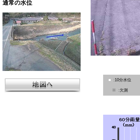
通常の水位
■
:10分水位
※
:欠測