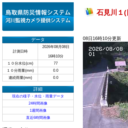
石見川１(
08日16時10分更新
データ
2026年08月08日
計測日時
16時10分
１０分水位(cm)
77
１０分雨量(mm)
0.0
連続雨量(mm)
0.0
詳細
現在の様子・水位・雨量データ
24時間画像
1週間画像
直近6時間画像