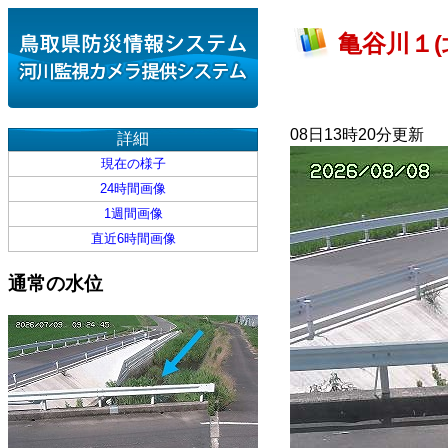
亀谷川１(
08日13時20分更新
詳細
現在の様子
24時間画像
1週間画像
直近6時間画像
通常の水位