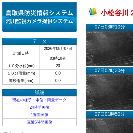
小松谷川２
07日03時10分
データ
2026年08月07日
計測日時
03時10分
１０分水位(cm)
23
07日02時30分
１０分雨量(mm)
0.0
連続雨量(mm)
0.0
詳細
現在の様子・水位・雨量データ
24時間画像
07日01時50分
1週間画像
直近6時間画像