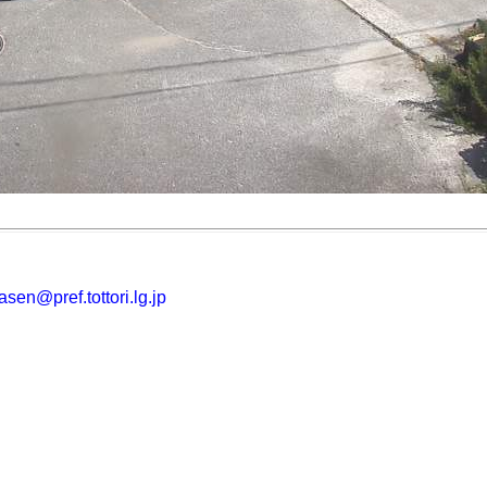
asen@pref.tottori.lg.jp