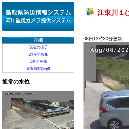
江東川１(
08日13時30分更新
詳細
現在の様子
24時間画像
1週間画像
直近6時間画像
通常の水位