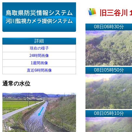
旧三谷川１
08日06時30分
詳細
現在の様子
24時間画像
1週間画像
08日05時50分
直近6時間画像
通常の水位
08日05時10分