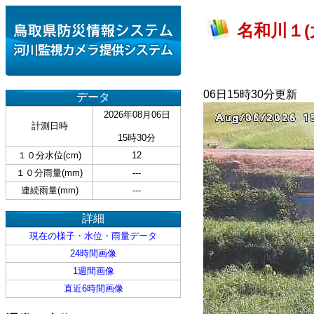
名和川１(
06日15時30分更新
データ
2026年08月06日
計測日時
15時30分
１０分水位(cm)
12
１０分雨量(mm)
---
連続雨量(mm)
---
詳細
現在の様子・水位・雨量データ
24時間画像
1週間画像
直近6時間画像