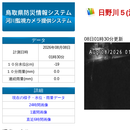
日野川５(
08日01時30分更新
データ
2026年08月08日
計測日時
01時30分
１０分水位(cm)
-19
１０分雨量(mm)
0.0
連続雨量(mm)
0.0
詳細
現在の様子・水位・雨量データ
24時間画像
1週間画像
直近6時間画像