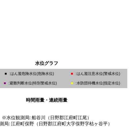
水位グラフ
■
:はん濫危険水位(危険水位)
■
:はん濫注意水位(警戒水位)
■
:避難判断水位(特別警戒水位)
■
:水防団待機水位(指定水位)
時間雨量・連続雨量
※水位観測局: 船谷川（日野郡江府町江尾）
測局: 江府町俣野（日野郡江府町大字俣野字枯ヶ谷平）