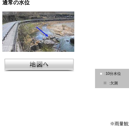
通常の水位
■
:10分水位
※
:欠測
※雨量観