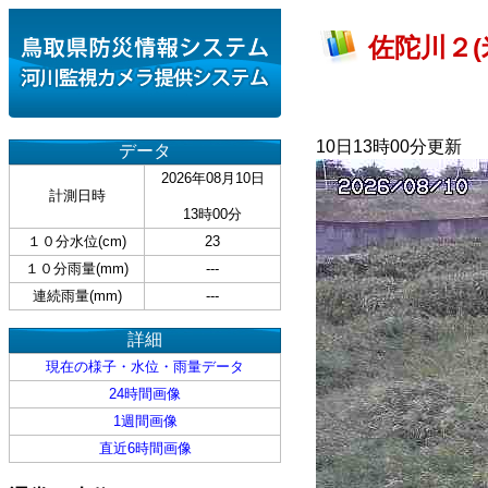
佐陀川２(
10日13時00分更新
データ
2026年08月10日
計測日時
13時00分
１０分水位(cm)
23
１０分雨量(mm)
---
連続雨量(mm)
---
詳細
現在の様子・水位・雨量データ
24時間画像
1週間画像
直近6時間画像