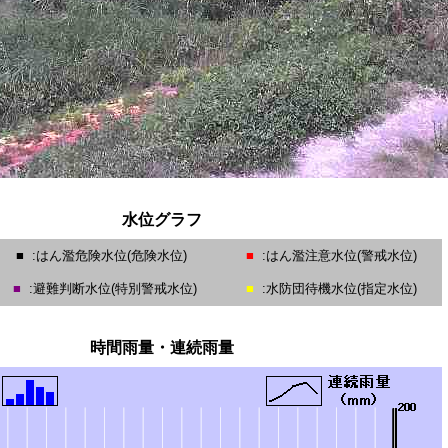
水位グラフ
■
:はん濫危険水位(危険水位)
■
:はん濫注意水位(警戒水位)
■
:避難判断水位(特別警戒水位)
■
:水防団待機水位(指定水位)
時間雨量・連続雨量