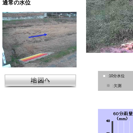
通常の水位
■
:10分水位
※
:欠測