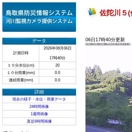
佐陀川５(
06日17時40分更新
データ
2026年08月06日
計測日時
17時40分
１０分水位(cm)
20
１０分雨量(mm)
0.0
連続雨量(mm)
0.0
詳細
現在の様子・水位・雨量データ
24時間画像
1週間画像
直近6時間画像