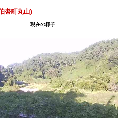
伯耆町丸山)
現在の様子