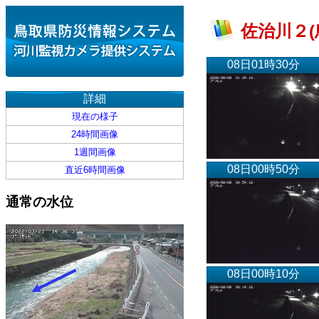
佐治川２(
08日01時30分
詳細
現在の様子
24時間画像
1週間画像
08日00時50分
直近6時間画像
通常の水位
08日00時10分