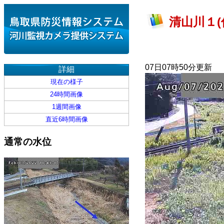
清山川１(
07日07時50分更新
詳細
現在の様子
24時間画像
1週間画像
直近6時間画像
通常の水位