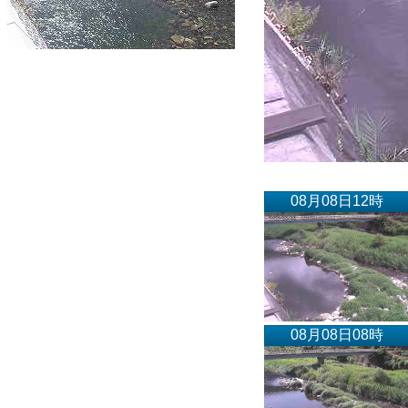
08月08日12時
08月08日08時