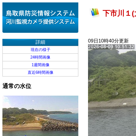
下市川１(
09日10時40分更新
詳細
現在の様子
24時間画像
1週間画像
直近6時間画像
通常の水位