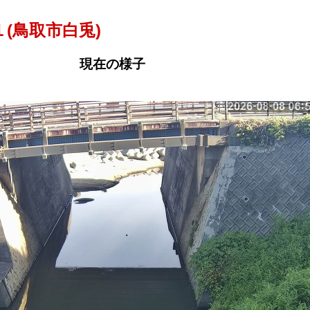
(鳥取市白兎)
現在の様子