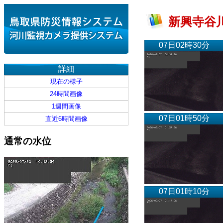
新興寺谷川
07日02時30分
詳細
現在の様子
24時間画像
1週間画像
07日01時50分
直近6時間画像
通常の水位
07日01時10分