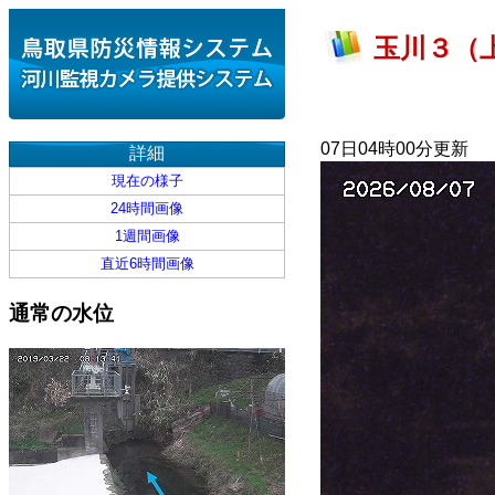
玉川３（上
07日04時00分更新
詳細
現在の様子
24時間画像
1週間画像
直近6時間画像
通常の水位