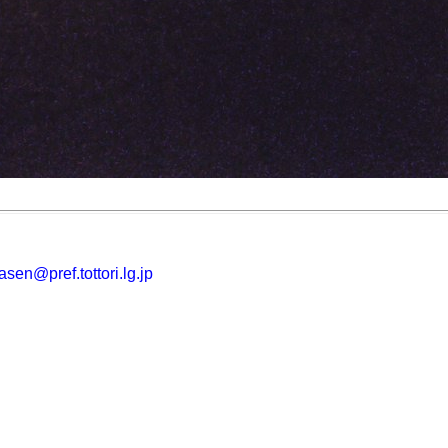
asen@pref.tottori.lg.jp