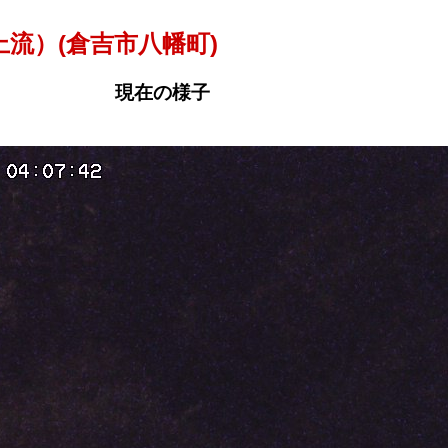
流）(倉吉市八幡町)
現在の様子