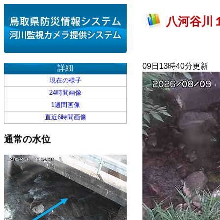
八河谷川１
09日13時40分更新
詳細
現在の様子
24時間画像
1週間画像
直近6時間画像
通常の水位