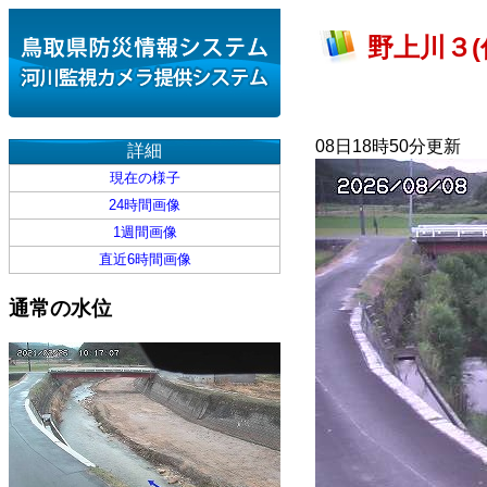
野上川３(
08日18時50分更新
詳細
現在の様子
24時間画像
1週間画像
直近6時間画像
通常の水位