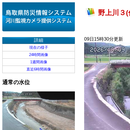
野上川３(
09日15時30分更新
詳細
現在の様子
24時間画像
1週間画像
直近6時間画像
通常の水位