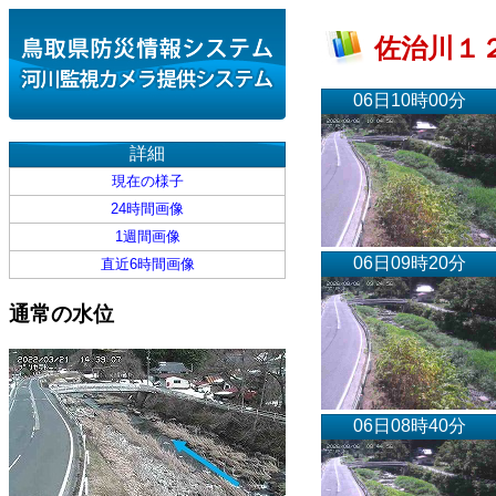
佐治川１２
06日10時00分
詳細
現在の様子
24時間画像
1週間画像
06日09時20分
直近6時間画像
通常の水位
06日08時40分