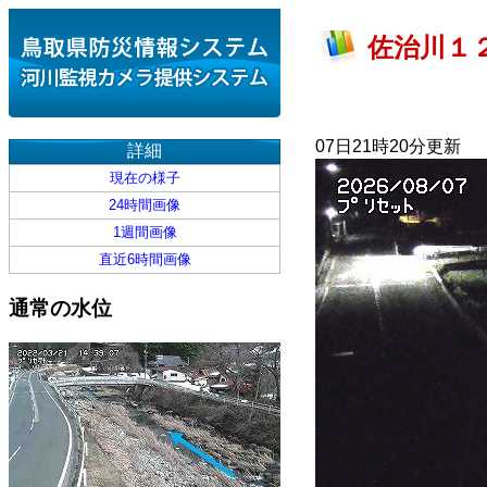
佐治川１２
07日21時20分更新
詳細
現在の様子
24時間画像
1週間画像
直近6時間画像
通常の水位